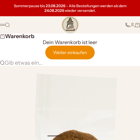
Zum Inhalt springen
Sommerpause bis
23.08.2026
– Alle Bestellungen werden ab dem
24.08.2026
wieder versendet.
Fraunholz Lebkuchen
Suche
Anm
W
Menü
Warenkorb
Dein Warenkorb ist leer
Weiter einkaufen
Gib etwas ein...
Gehe zu Element 1
Gehe zu Element 2
Gehe zu Element 3