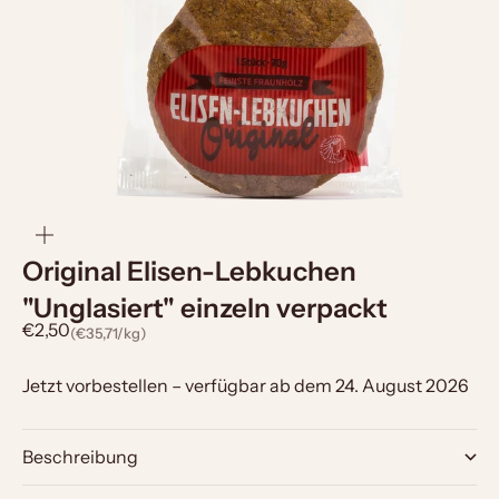
Bild
vergrößern
Original Elisen-Lebkuchen
"Unglasiert" einzeln verpackt
Angebot
€2,50
(€35,71/kg)
Jetzt vorbestellen – verfügbar ab dem 24. August 2026
Beschreibung